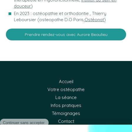
douceur
)
En 2023 : ostéopathie et orthodontie , Thierry
Leboursier (osteopathe D.O Paris,
Ostéonat
)
Prendre rendez-vous avec Aurore Beaulieu
Accueil
Votre ostéopathe
La séance
Infos pratiques
Témoignages
Contact
©2024 Aurore Beaulieu - Cabinet d'ostéopathie